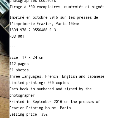
photographies couleurs
Tirage à 500 exemplaires, numérotés et signés
Imprimé en octobre 2016 sur les presses de
l’imprimerie Frazier, Paris 10ème.
ISBN 978-2-9556488-0-3
RDB 001
---
Size: 17 x 24 cm
112 pages
81 photos
Three languages: French, English and Japanese
Limited printing: 500 copies
Each book is numbered and signed by the
photographer
Printed in September 2016 on the presses of
Frazier Printing house, Paris
Selling price: 35€